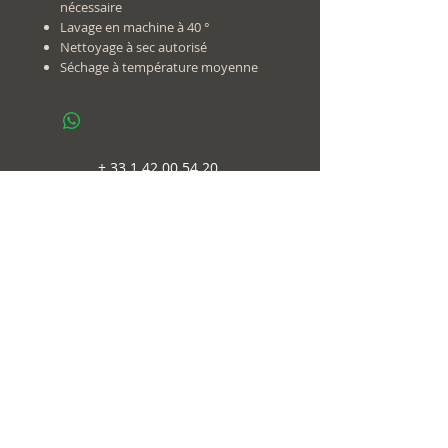
nécessaire
Lavage en machine à 40 °
Nettoyage à sec autorisé
Séchage à température moyenne
+
33 1 42 00 54 20
Contact
@
contact@yoga.paris
follow us
on
© 2018-20
Immaginema
web design