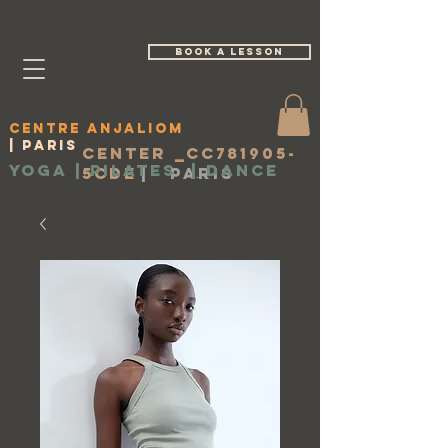
book a lesson
Centre Anjaliom
| Paris
Center _cc781905-
Yoga | Pilates
|
Dance
5cde
|
Paris