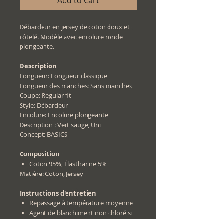
Add to Cart
Débardeur en jersey de coton doux et
côtelé. Modèle avec encolure ronde
plongeante.
Description
Longueur: Longueur classique
Longueur des manches: Sans manches
Coupe: Regular fit
Style: Débardeur
Encolure: Encolure plongeante
Description : Vert sauge, Uni
Concept: BASICS
Composition
Coton 95%, Élasthanne 5%
Matière: Coton, Jersey
Instructions d'entretien
Repassage à température moyenne
Agent de blanchiment non chloré si