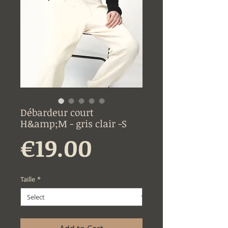
Débardeur court
H&amp;M - gris clair -S
Price
€19.00
Taille
*