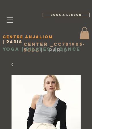
book a lesson
Centre Anjaliom
| Paris
Center _cc781905-
Yoga | Pilates
|
Dance
5cde
|
Paris