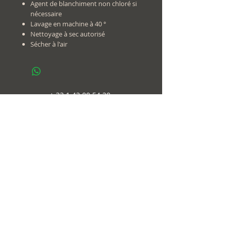
Agent de blanchiment non chloré si
nécessaire
Lavage en machine à 40 °
Nettoyage à sec autorisé
Sécher à l'air
+
33 1 42 00 54 20
Contact
@
contact@yoga.paris
follow us
on
© 2018-20
Immaginema
web design