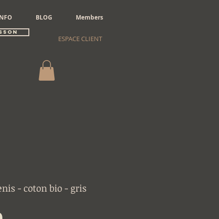
INFO
BLOG
Members
sson
ESPACE CLIENT
is - coton bio - gris
Price
0