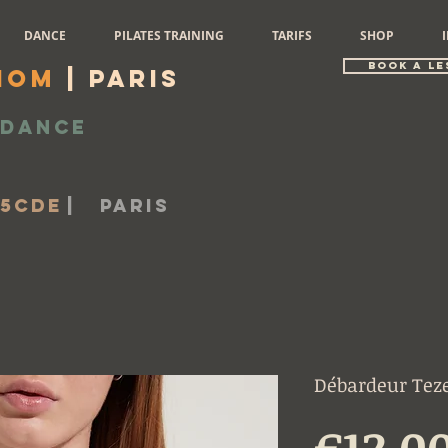
DANCE
PILATES TRAINING
TARIFS
SHOP
book a le
iom
| Paris
Dance
-5cde
|
Paris
Débardeur Tezen
€12.0