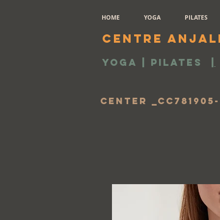
HOME
YOGA
PILATES
Centre Anjal
Yoga | Pilates
|
Center _cc781905