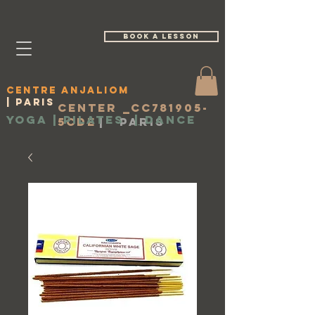
book a lesson
Centre Anjaliom
| Paris
Center _cc781905-
Yoga | Pilates
|
Dance
5cde
|
Paris