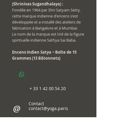
(Shrinivas Sugandhalaya) :
Fondée en 1964 par Shri Satyam Setty,
cette marque indienne d'encens s'est
développée et a installé des ateliers de
fabrication à Bangalore et à Mumbai.
Le nom de la marque est tiré de la figure
spirituelle indienne Sathya Sai Baba.
Encens Indien Satya ~ Boîte de 15
Grammes (13 Bâtonnets)
+
33 1 42 00 54 20
Contact
@
contact@yoga.paris
follow us
on