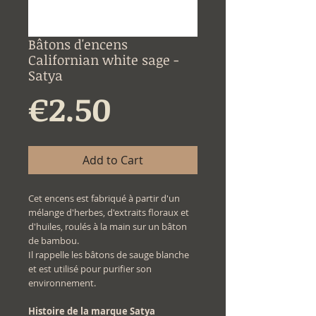
Bâtons d'encens
Californian white sage -
Satya
Price
€2.50
Add to Cart
Cet encens est fabriqué à partir d'un
mélange d'herbes, d'extraits floraux et
d'huiles, roulés à la main sur un bâton
de bambou.
Il rappelle les bâtons de sauge blanche
et est utilisé pour purifier son
environnement.
Histoire de la marque Satya