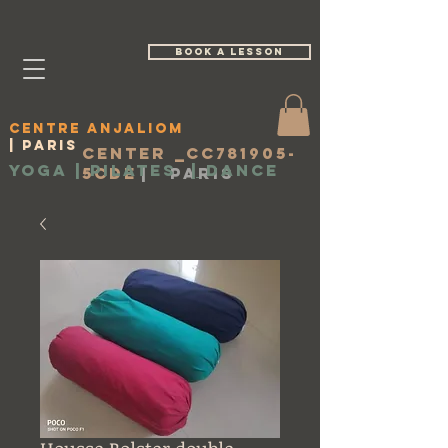
book a lesson
Centre Anjaliom
| Paris
Center _cc781905-
Yoga | Pilates
|
Dance
5cde
|
Paris