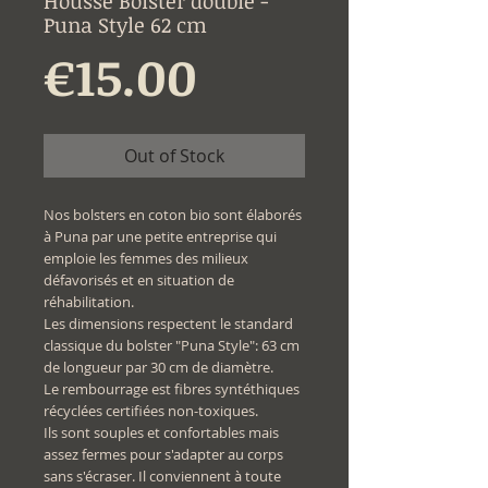
Housse Bolster double -
Puna Style 62 cm
Price
€15.00
Out of Stock
Nos bolsters en coton bio sont élaborés
à Puna par une petite entreprise qui
emploie les femmes des milieux
défavorisés et en situation de
réhabilitation.
Les dimensions respectent le standard
classique du bolster "Puna Style": 63 cm
de longueur par 30 cm de diamètre.
Le rembourrage est fibres syntéthiques
récyclées certifiées non-toxiques.
Ils sont souples et confortables mais
assez fermes pour s'adapter au corps
sans s'écraser. Il conviennent à toute