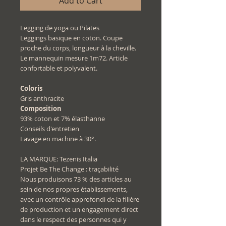
Add to Cart
Legging de yoga ou Pilates
Leggings basique en coton. Coupe
proche du corps, longueur à la cheville.
Le mannequin mesure 1m72. Article
confortable et polyvalent.
Coloris
Gris anthracite
Composition
93% coton et 7% élasthanne
Conseils d'entretien
Lavage en machine à 30°.
LA MARQUE: Tezenis Italia
Projet Be The Change : traçabilité
Nous produisons 73 % des articles au
sein de nos propres établissements,
avec un contrôle approfondi de la filière
de production et un engagement direct
dans le respect des personnes qui y