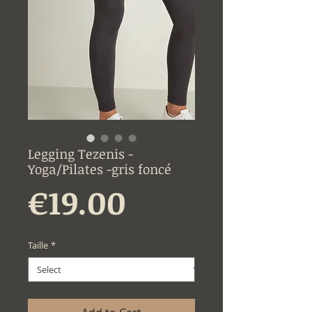
Legging Tezenis -
Yoga/Pilates -gris foncé
Price
€19.00
Taille
*