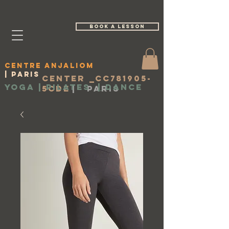
book a lesson
Centre Anjaliom
| Paris
Center _cc781905-
Yoga | Pilates
|
Dance
5cde
|
Paris