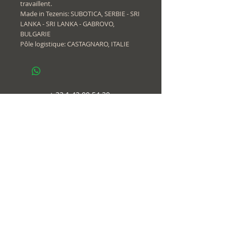
travaillent.
Made in Tezenis: SUBOTICA, SERBIE - SRI
LANKA - SRI LANKA - GABROVO,
BULGARIE
Pôle logistique: CASTAGNARO, ITALIE
+
33 1 42 00 54 20
Contact
@
contact@yoga.paris
follow us
on
© 2018-20
Immaginema
web design