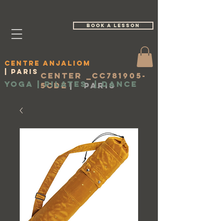
book a lesson
Centre Anjaliom
| Paris
Center _cc781905-
Yoga | Pilates
|
Dance
5cde
|
Paris