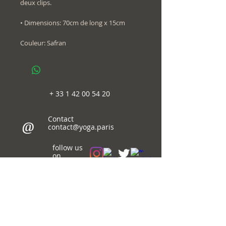
deux clips.
• Dimensions: 70cm de long x 15cm
Couleur: Safran
+
33 1 42 00 54 20
Contact
@
contact@yoga.paris
follow us
on
© 2018-20
Immaginema
web design