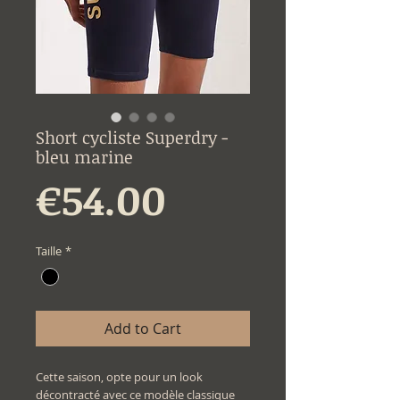
Short cycliste Superdry -
bleu marine
Price
€54.00
Taille
*
Add to Cart
Cette saison, opte pour un look
décontracté avec ce modèle classique