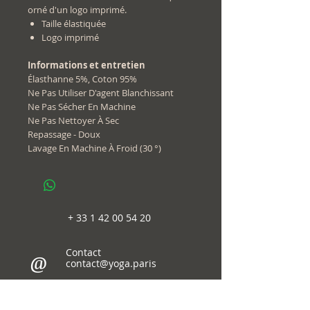
orné d'un logo imprimé.
Taille élastiquée
Logo imprimé
Informations et entretien
Élasthanne 5%, Coton 95%
Ne Pas Utiliser D'agent Blanchissant
Ne Pas Sécher En Machine
Ne Pas Nettoyer À Sec
Repassage - Doux
Lavage En Machine À Froid (30 °)
+
33 1 42 00 54 20
Contact
@
contact@yoga.paris
follow us
on