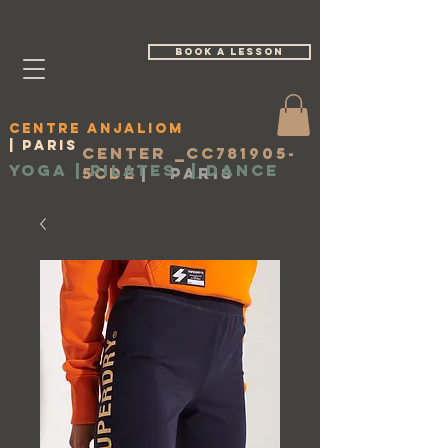
book a lesson
Centre Anjaliom
| Paris
Center _cc781905-
Yoga | Pilates
|
Dance
5cde
|
Paris