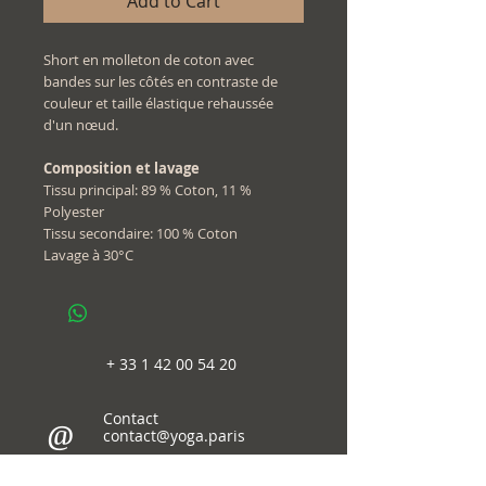
Add to Cart
Short en molleton de coton avec
bandes sur les côtés en contraste de
couleur et taille élastique rehaussée
d'un nœud.
Composition et lavage
Tissu principal: 89 % Coton, 11 %
Polyester
Tissu secondaire: 100 % Coton
Lavage à 30°C
+
33 1 42 00 54 20
Contact
@
contact@yoga.paris
follow us