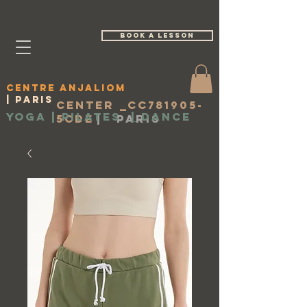
book a lesson
Centre Anjaliom
| Paris
Center _cc781905-
Yoga | Pilates
|
Dance
5cde
|
Paris