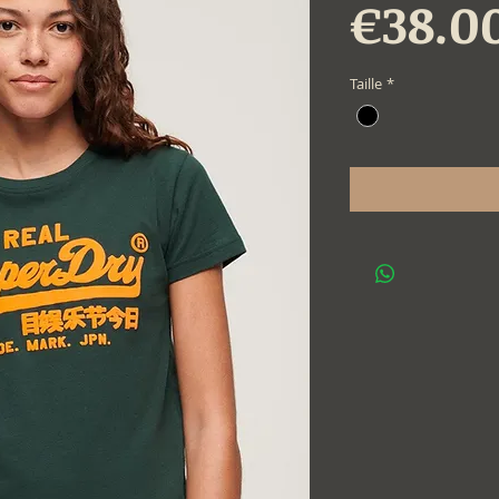
€38.0
Taille
*