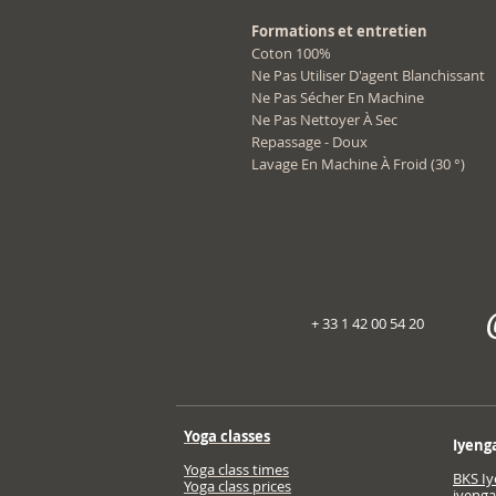
Formations et entretien
Coton 100%
Ne Pas Utiliser D'agent Blanchissant
Ne Pas Sécher En Machine
Ne Pas Nettoyer À Sec
Repassage - Doux
Lavage En Machine À Froid (30 °)
+ 33 1 42 00 54 20
Yoga classes
Iyeng
Yoga class times
BKS Iy
Yoga class prices
iyeng