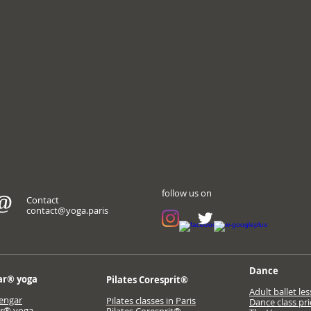
follow us on
@
Contact
contact@yoga.paris
Dance
ar® yoga
Pilates Coresprit®
Adult ballet le
engar
Pilates classes in Paris
Dance class pri
ar® yoga
Pilates Coresprit®