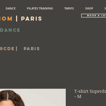
DANCE
PILATES TRAINING
TARIFS
SHOP
book a le
iom
| Paris
Dance
-5cde
|
Paris
T-shirt Superdr
- M