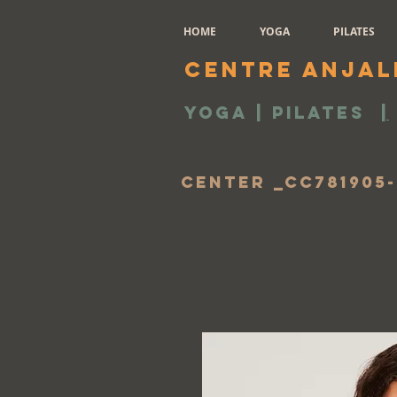
HOME
YOGA
PILATES
Centre Anjal
Yoga | Pilates
|
Center _cc781905