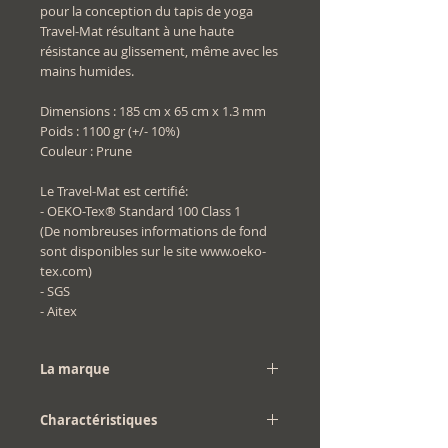
pour la conception du tapis de yoga
Travel-Mat résultant à une haute
résistance au glissement, même avec les
mains humides.
Dimensions : 185 cm x 65 cm x 1.3 mm
Poids : 1100 gr (+/- 10%)
Couleur : Prune
Le Travel-Mat est certifié:
- OEKO-Tex® Standard 100 Class 1
(De nombreuses informations de fond
sont disponibles sur le site www.oeko-
tex.com)
- SGS
- Aitex
La marque
Chin Mudra
Charactéristiques