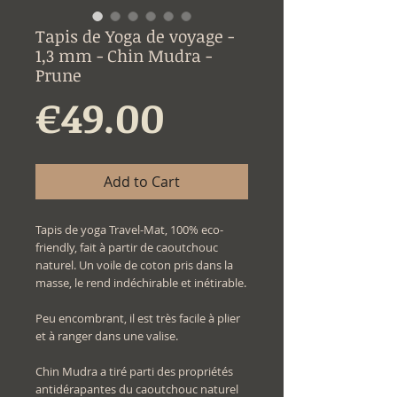
Tapis de Yoga de voyage -
1,3 mm - Chin Mudra -
Prune
Price
€49.00
Add to Cart
Tapis de yoga Travel-Mat, 100% eco-
friendly, fait à partir de caoutchouc
naturel. Un voile de coton pris dans la
masse, le rend indéchirable et inétirable.
Peu encombrant, il est très facile à plier
et à ranger dans une valise.
Chin Mudra a tiré parti des propriétés
antidérapantes du caoutchouc naturel