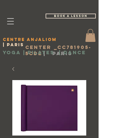
book a lesson
Centre Anjaliom
| Paris
Center _cc781905-
Yoga | Pilates
|
Dance
5cde
|
Paris