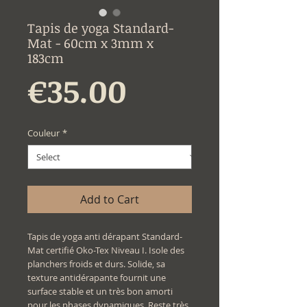
Tapis de yoga Standard-
Mat - 60cm x 3mm x
183cm
Price
€35.00
Couleur
*
Add to Cart
Tapis de yoga anti dérapant Standard-
Mat certifié Oko-Tex Niveau I. Isole des
planchers froids et durs. Solide, sa
texture antidérapante fournit une
surface stable et un très bon amorti
pour les phases dynamiques. Reste très