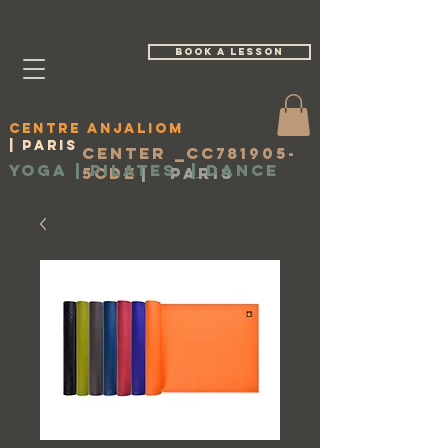
book a lesson
Centre Anjaliom
| Paris
Center _cc781905-
Yoga | Pilates
|
Dance
5cde
|
Paris