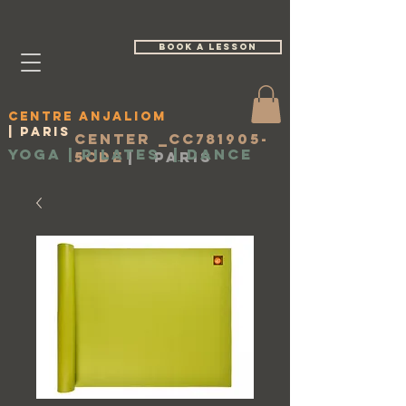
book a lesson
Centre Anjaliom
| Paris
Center _cc781905-
Yoga | Pilates
|
Dance
5cde
|
Paris