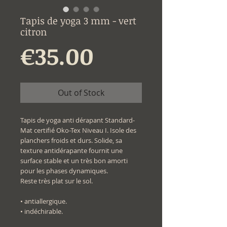
Tapis de yoga 3 mm - vert
citron
Price
€35.00
Out of Stock
Tapis de yoga anti dérapant Standard-
Mat certifié Oko-Tex Niveau I. Isole des
planchers froids et durs. Solide, sa
texture antidérapante fournit une
surface stable et un très bon amorti
pour les phases dynamiques.
Reste très plat sur le sol.
• antiallergique.
• indéchirable.