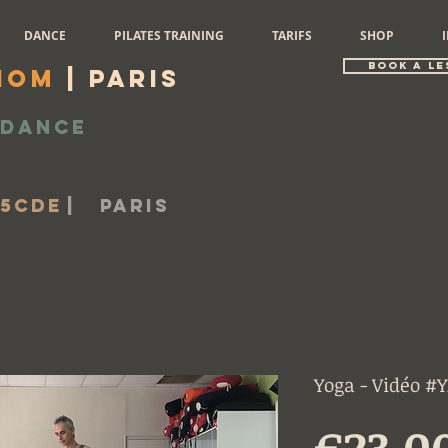
DANCE
PILATES TRAINING
TARIFS
SHOP
book a le
iom
| Paris
Dance
-5cde
|
Paris
Yoga - Vidéo #Y
€23.0