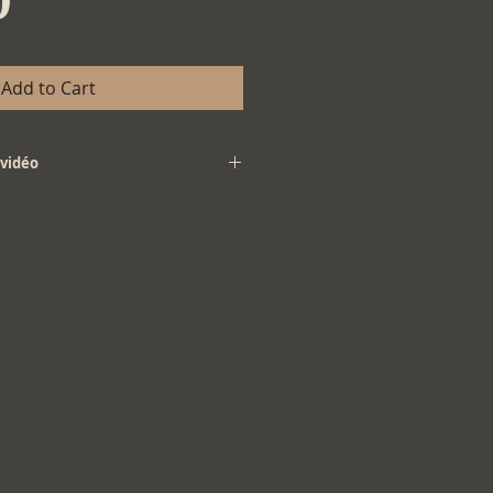
Add to Cart
vidéo
déo, utilisez le lien contenu dans le
vez reçu.