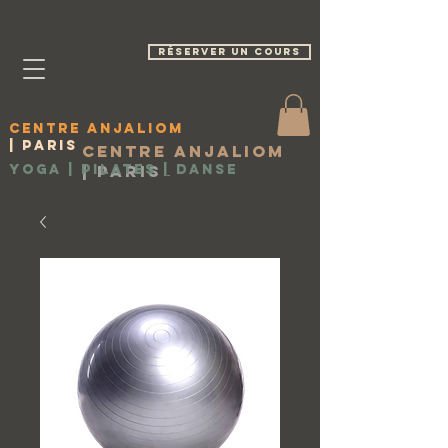
réserver un cours
Centre Anjaliom
| Paris
Centre Anjaliom
Yoga | Pilates
|
Paris
|
Danse