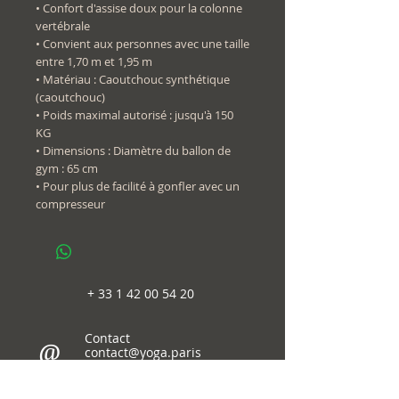
• Confort d'assise doux pour la colonne
vertébrale
• Convient aux personnes avec une taille
entre 1,70 m et 1,95 m
• Matériau : Caoutchouc synthétique
(caoutchouc)
• Poids maximal autorisé : jusqu'à 150
KG
• Dimensions : Diamètre du ballon de
gym : 65 cm
• Pour plus de facilité à gonfler avec un
compresseur
+
33 1 42 00 54 20
Contact
@
contact@yoga.paris
Suivez-