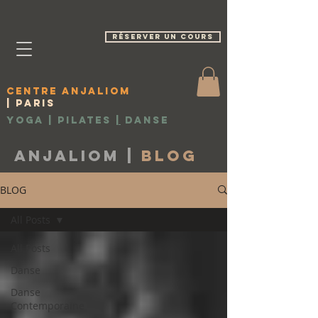
réserver un cours
Centre Anjaliom
| Paris
Yoga | Pilates
|
Danse
Anjaliom |
Blog
BLOG
All Posts
All Posts
Danse
Danse
Contemporaine