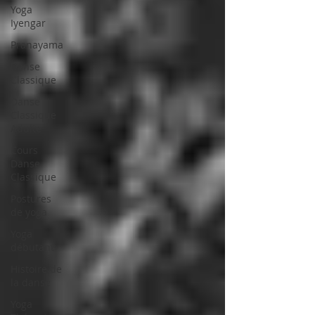
Yoga
Iyengar
Pranayama
Danse
Classique
Danse
Classique
Adulte
Cours
Danse
Classique
Postures
de yoga
Yoga
débutant
Histoire de
la danse
Yoga