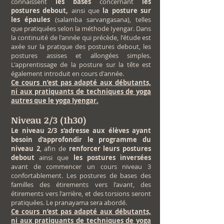
connaissent
les bases
concernant
les
postures debout,
ainsi que
la posture sur
les épaules
(salamba sarvangasana), telles
que pratiquées selon la méthode Iyengar. Dans
la continuité de l'année qui précède, l'étude est
axée sur la pratique des postures debout, les
postures assises et allongées simples.
L'apprentissage de la posture sur la tête est
également introduit en cours d'année.
Ce cours n’est pas adapté aux débutants,
ni aux pratiquants de techniques de yoga
autres que le yoga Iyengar.
Niveau 2/3 (1h30)
Le niveau 2/3 s'adresse aux élèves ayant
besoin d'approfondir le programme du
niveau 2
, afin de
renforcer leurs postures
debout
ainsi que
les postures inversées
avant de commencer un cours niveau 3
confortablement. Les postures de bases des
familles des étirements vers l'avant, des
étirements vers l'arrière, et des torsions seront
pratiquées. Le pranayama sera abordé.
Ce cours n’est pas adapté aux débutants,
ni aux pratiquants de techniques de yoga