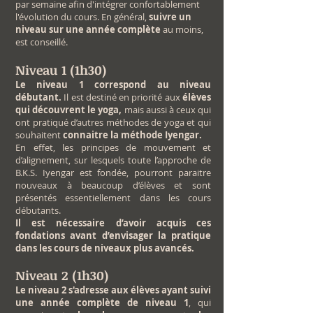
par semaine afin d'intégrer confortablement
l'évolution du cours. En général,
suivre un
niveau sur une année complète
au moins,
est conseillé.
Niveau 1 (1h30)
Le niveau 1 correspond au niveau
débutant.
Il est destiné en priorité aux
élèves
qui découvrent le yoga,
mais aussi à ceux qui
ont pratiqué d’autres méthodes de yoga et qui
souhaitent
connaitre la méthode Iyengar.
En effet, les principes de mouvement et
d’alignement, sur lesquels toute l’approche de
B.K.S. Iyengar est fondée, pourront paraitre
nouveaux à beaucoup d’élèves et sont
présentés essentiellement dans les cours
débutants.
Il est nécessaire d’avoir acquis ces
fondations avant d’envisager la pratique
dans les cours de niveaux plus avancés.
Niveau 2 (1h30)
Le niveau 2 s'adresse aux élèves ayant suivi
une année complète de niveau 1
, qui