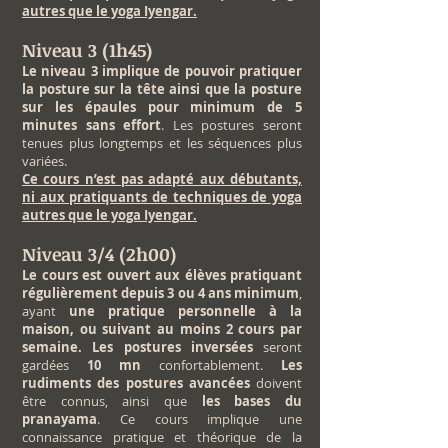
autres que le yoga Iyengar.
Niveau 3 (1h45)
Le niveau 3 implique de pouvoir pratiquer
la posture sur la tête ainsi que la posture
sur les épaules pour minimum de 5
minutes sans effort
. Les postures seront
tenues plus longtemps et les séquences plus
variées.
Ce cours n’est pas adapté aux débutants,
ni aux pratiquants de techniques de yoga
autres que le yoga Iyengar.
Niveau 3/4 (2h00)
Le cours est ouvert aux élèves pratiquant
régulièrement depuis 3 ou 4 ans minimum
,
ayant
une pratique personnelle à la
maison, ou suivant au moins 2 cours par
semaine. Les postures inversées
seront
gardées
10 mn
confortablement.
Les
rudiments des postures avancées
doivent
être connus, ainsi que
les bases du
pranayama
. Ce cours implique une
connaissance pratique et théorique de la