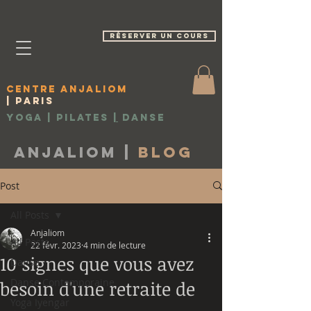
réserver un cours
Centre Anjaliom
| Paris
Yoga | Pilates
|
Danse
Anjaliom |
Blog
Post
All Posts
Anjaliom
All Posts
22 févr. 2023
4 min de lecture
10 signes que vous avez
Danse
Danse Contemporaine
besoin d'une retraite de
Yoga Iyengar