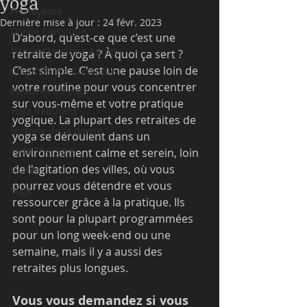
yoga
Pranayama
Dernière mise à jour :
24 févr. 2023
Danse Classique
D’abord, qu’est-ce que c’est une 
Danse Classique Adulte
retraite de yoga ? À quoi ça sert ?
C’est simple. C'est une pause loin de 
Cours Danse Classique
votre routine pour vous concentrer 
Postures de yoga
sur vous-même et votre pratique 
Yoga débutant
yogique. La plupart des retraites de 
Histoire de la danse
yoga se déroulent dans un 
Yoga Thérapie
environnement calme et serein, loin 
de l'agitation des villes, où vous 
Pilates
pourrez vous détendre et vous 
Yoga
ressourcer grâce à la pratique. Ils 
sont pour la plupart programmées 
pour un long week-end ou une 
semaine, mais il y a aussi des 
retraites plus longues.
Vous vous demandez si vous 