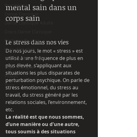
Pranayama
mental sain dans un 
Danse Classique
corps sain
Danse Classique Adulte
Cours Danse Classique
Postures de yoga
Le stress dans nos vies
Yoga débutant
De nos jours, le mot « stress » est 
utilisé à une fréquence de plus en 
Histoire de la danse
plus élevée, s’appliquant aux 
Yoga Thérapie
situations les plus disparates de 
Pilates
perturbation psychique. On parle de 
Yoga
stress émotionnel, du stress au 
travail, du stress généré par les 
relations sociales, l’environnement, 
etc. 
La réalité est que nous sommes, 
d’une manière ou d'une autre, 
tous soumis à des situations 