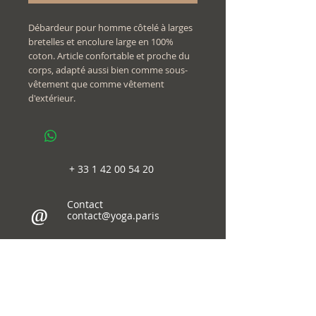
Débardeur pour homme côtelé à larges
bretelles et encolure large en 100%
coton. Article confortable et proche du
corps, adapté aussi bien comme sous-
vêtement que comme vêtement
d'extérieur.
+
33 1 42 00 54 20
Contact
@
contact@yoga.paris
Suivez-
nous sur
© 2018-26
Immaginema