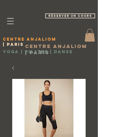
réserver un cours
Centre Anjaliom
| Paris
Centre Anjaliom
Yoga | Pilates
|
Paris
|
Danse