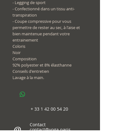
- Legging de sport
- Confectionné dans un tissu anti-
transpiration
- Coupe compressive pour vous
permettre de rester au sec, à l'aise et
bien maintenue pendant votre
entrainement
Coloris
Noir
Composition
92% polyester et 8% élasthanne
Conseils d'entretien
Lavage à la main.
+
33 1 42 00 54 20
Contact
@
contact@yoga.paris