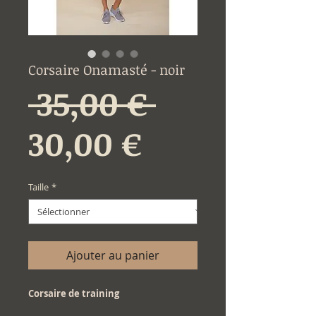
Corsaire Onamasté - noir
Prix
 35,00 € 
Prix
original
30,00 €
promotion
Taille
*
Ajouter au panier
Corsaire de training