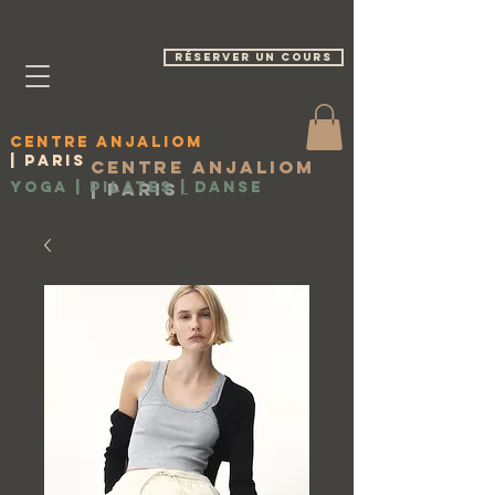
réserver un cours
Centre Anjaliom
| Paris
Centre Anjaliom
Yoga | Pilates
|
Paris
|
Danse