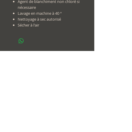
Agent de blanchiment non chloré si
nécessaire
Lavage en machine à 40 °
Nettoyage à sec autorisé
Sécher à l'air
+
33 1 42 00 54 20
Contact
@
contact@yoga.paris
Suivez-
nous sur
© 2018-26
Immaginema
WebDesign