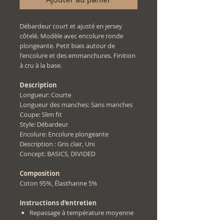
Débardeur court et ajusté en jersey
côtelé. Modèle avec encolure ronde
plongeante. Petit biais autour de
l'encolure et des emmanchures. Finition
à cru à la base.
Description
Longueur: Courte
Longueur des manches: Sans manches
Coupe: Slim fit
Style: Débardeur
Encolure: Encolure plongeante
Description : Gris clair, Uni
Concept: BASICS, DIVIDED
Composition
Coton 95%, Élasthanne 5%
Instructions d'entretien
Repassage à température moyenne