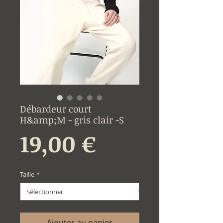
Débardeur court
H&amp;M - gris clair -S
Prix
19,00 €
Taille
*
Ajouter au panier