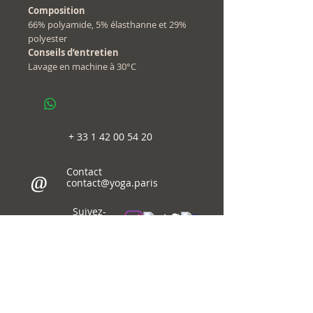
Composition
66% polyamide, 5% élasthanne et 29%
polyester
Conseils d’entretien
Lavage en machine à 30°C
+
33 1 42 00 54 20
Contact
@
contact@yoga.paris
Suivez-
nous sur
© 2018-26
Immaginema
WebDesign