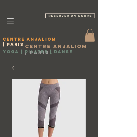
réserver un cours
Centre Anjaliom
| Paris
Centre Anjaliom
Yoga | Pilates
|
Paris
|
Danse