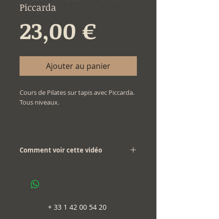
Piccarda
Prix
23,00 €
Ajouter au panier
Cours de Pilates sur tapis avec Piccarda.
Tous niveaux.
Comment voir cette vidéo
Pour visionner cette vidéo, utilisez le lien
contenu dans le fichier .pdf que vous
avez reçu.
+
33 1 42 00 54 20