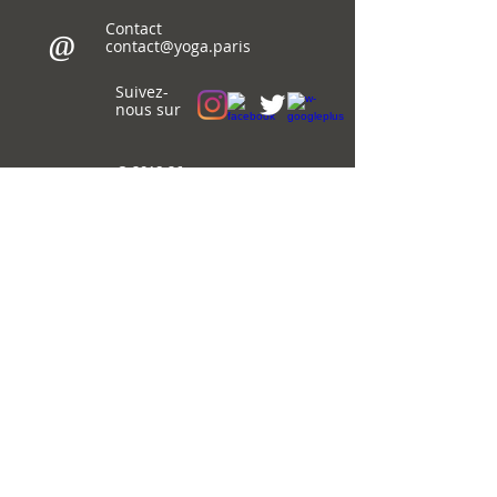
Contact
@
contact@yoga.paris
Suivez-
nous sur
© 2018-26
Immaginema
WebDesign
Cours de yoga