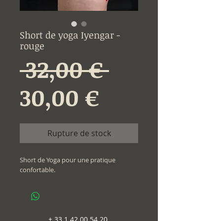
Short de yoga Iyengar -
rouge
Prix
 32,00 € 
Prix
original
30,00 €
promotion
Rupture de stock
Short de Yoga pour une pratique
confortable.
+
33 1 42 00 54 20