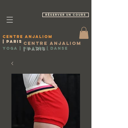
réserver un cours
Centre Anjaliom
| Paris
Centre Anjaliom
Yoga | Pilates
|
Paris
|
Danse