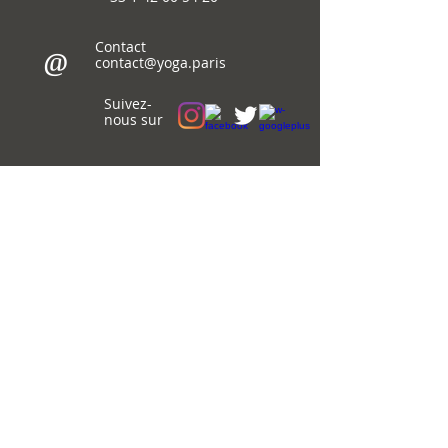
Contact
@
contact@yoga.paris
Suivez-
nous sur
© 2018-26
Immaginema
WebDesign
Cours de yoga