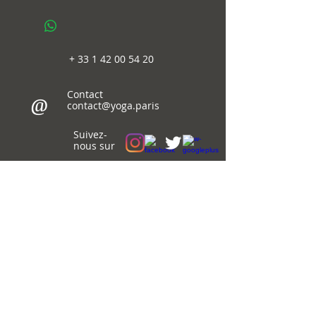
+
33 1 42 00 54 20
Contact
@
contact@yoga.paris
Suivez-
nous sur
© 2018-26
Immaginema
WebDesign