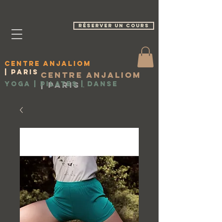
réserver un cours
Centre Anjaliom
| Paris
Centre Anjaliom
Yoga | Pilates
|
Paris
|
Danse