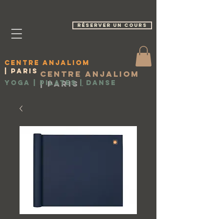
réserver un cours
Centre Anjaliom
| Paris
Centre Anjaliom
Yoga | Pilates
|
Paris
|
Danse