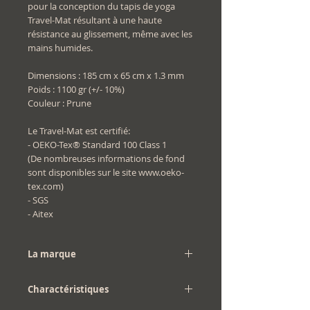
pour la conception du tapis de yoga
Travel-Mat résultant à une haute
résistance au glissement, même avec les
mains humides.
Dimensions : 185 cm x 65 cm x 1.3 mm
Poids : 1100 gr (+/- 10%)
Couleur : Prune
Le Travel-Mat est certifié:
- OEKO-Tex® Standard 100 Class 1
(De nombreuses informations de fond
sont disponibles sur le site www.oeko-
tex.com)
- SGS
- Aitex
La marque
Chin Mudra
Charactéristiques