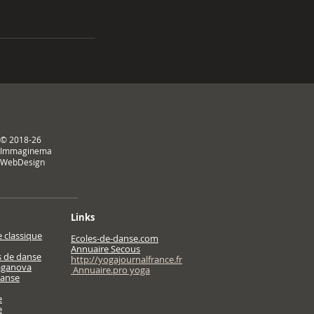
© 2018-26
Immaginema
WebDesign
Links
 classique
Ecoles-de-danse.com
Annuaire Secous
s de danse
http://yogajournalfrance.fr
aganova
Annuaire.pro yoga
danse
e
e