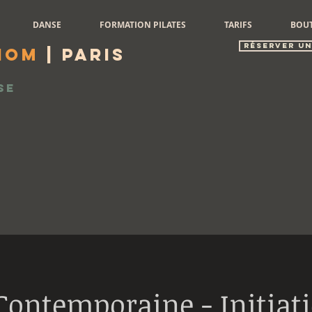
DANSE
FORMATION PILATES
TARIFS
BOU
réserver un
iom
| Paris
se
Contemporaine - Initiat