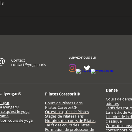
is
Suivez-nous sur
@
Contact
contact@yoga.paris
Danse
ga Iyengar®
Pilates Coresprit®
Cours de danse
engar
Cours de Pilates Paris
adultes
a iyengar®
Pilates Coresprit®
Tarifs des cour
-ce qu'est le yoga
Qu'est-ce qu'est le Pilates
La méthode V
yama
Stages de Pilates Paris
Histoire de la 
tion cours de yoga
Horaires des cours de Pilates
classique
Tarifs des cours de Pilates
Cours de dans
Formation de professeur de
contemporain