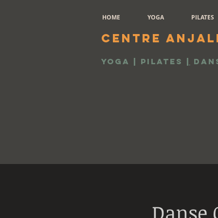
HOME
YOGA
PILATES
Centre Anjal
Yoga | Pilates
|
Dan
Danse 