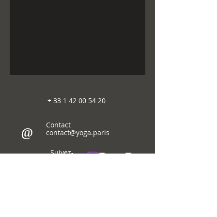
+
33 1 42 00 54 20
Contact
@
contact@yoga.paris
Suivez-
nous sur
© 2018-26
Immaginema
WebDesign